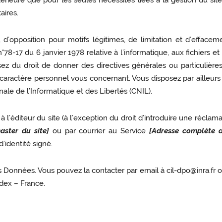
térieure que pour les seules nécessités liées à la gestion du si
aires.
on, d’opposition pour motifs légitimes, de limitation et d’effa
78-17 du 6 janvier 1978 relative à l’informatique, aux fichiers et 
 du droit de donner des directives générales ou particulières r
ractère personnel vous concernant. Vous disposez par ailleurs d
ale de l’Informatique et des Libertés (CNIL).
 l’éditeur du site (à l’exception du droit d’introduire une réclam
ster du site]
ou par courrier au Service
[Adresse complète d
identité signé.
Données. Vous pouvez la contacter par email à cil-dpo@inra.fr o
dex – France.