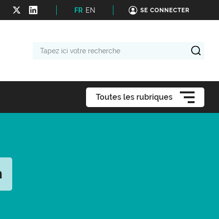
FR
EN
SE CONNECTER
Tapez
ici
votre
recherche
Toutes les rubriques
n