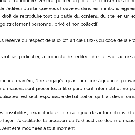
duire, reproduire, vendre, publier, exploiter et diffuser des cont
e de l'éditeur du site, que vous trouverez dans les mentions légales
r le droit de reproduire tout ou partie du contenu du site, en u
ge strictement personnel, privé et non collectif.
ous réserve du respect de la loi (cf. article L122-5 du code de la Pro
auf cas particulier, la propriété de l’éditeur du site. Sauf autoris
n aucune manière, être engagée quant aux conséquences pouvant ré
 informations sont présentes à titre purement informatif et ne
isateur est seul responsable de l’utilisation qu’il fait des informa
s possibilités, l'exactitude et la mise à jour des informations di
façon l'exactitude, la précision ou l'exhaustivité des informatio
euvent être modifiées à tout moment.