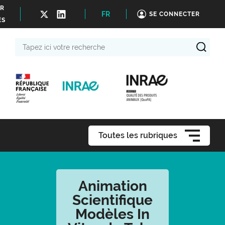
ER
FR
SE CONNECTER
ÉS
Tapez
ici
votre
recherche
Toutes les rubriques
Animation
Scientifique
Modèles In