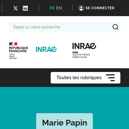
FR
EN
SE CONNECTER
Tapez
ici
votre
recherche
Toutes les rubriques
Marie Papin