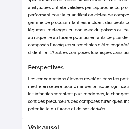
spectrométrie de masse haute résolution (GC-HRMS)
analytiques ont été validées par l’approche du prof
performant pour la quantification ciblée de compo
gamme de produits infantiles, incluant des petits p
légumes, mélangés ou non avec du poisson ou de la
au risque lié au furane pour les enfants de plus d
composés furaniques susceptibles d’être cogénéré
d’identifier 13 autres composés furaniques dans les
Perspectives
Les concentrations élevées révélées dans les petits
mettre en œuvre pour diminuer le risque significat
lait infantiles semblent plus modérées, le change
sont des précurseurs des composés furaniques, incit
potentielle du furane et de ses dérivés.
Voir aussi