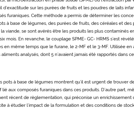
, la microextraction en phase solide (SPME) ou l’extraction par 
il d’exactitude sur les purées de fruits et les poudres de laits i
sés furaniques. Cette méthode a permis de déterminer les conce
ots à base de légumes, des purées de fruits, des céréales et des p
 viande, se sont avérés être les produits les plus contaminés e
e six mois. En revanche, le couplage SPME- GC- HRMS s’est révélé 
s en même temps que le furane, le 2-MF et le 3-MF. Utilisée en 
 aliments analysés, dont 5 n’avaient jamais été rapportés dans ce
 pots à base de légumes montrent qu’il est urgent de trouver des 
if lié aux composés furaniques dans ces produits. D’autre part, 
ment récent de règlementation, qui préconise un enrichissement d
e à étudier l’impact de la formulation et des conditions de stock